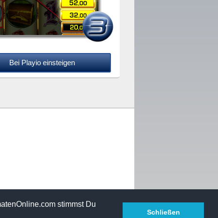
Bei Playio einsteigen
matenOnline.com stimmst Du
Schließen