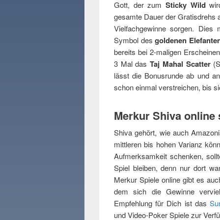
Gott, der zum
Sticky Wild
wird
gesamte Dauer der Gratisdrehs a
Vielfachgewinne sorgen. Dies
Symbol des
goldenen Elefante
bereits bei 2-maligen Erscheinen
3 Mal das
Taj Mahal Scatter
(S
lässt die Bonusrunde ab und a
schon einmal verstreichen, bis si
Merkur Shiva online 
Shiva gehört, wie auch Amazonia
mittleren bis hohen Varianz kö
Aufmerksamkeit schenken, soll
Spiel bleiben, denn nur dort war
Merkur Spiele online gibt es auc
dem sich die Gewinne verviel
Empfehlung für Dich ist das
Su
und Video-Poker Spiele zur Verf