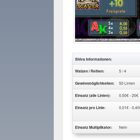
Shiva Informationen:
Walzen / Reihen:
5 / 4
Gewinnmöglichkeiten:
50 Linien
Einsatz (alle Linien):
0,50€ - 20€
Einsatz pro Linie:
0,01€ - 0,40
Einsatz Multiplikator:
Nein