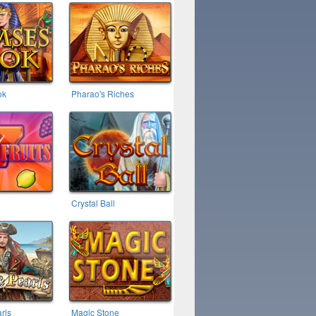
ok
Pharao's Riches
Crystal Ball
rls
Magic Stone