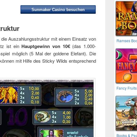
Sunmaker Casino besuchen
ruktur
t die Auszahlungsstruktur mit einem Einsatz von
Ramses Bo
tz ist ein
Hauptgewinn von 10€
(das 1.000-
spiel möglich (5 Mal der goldene Elefant). Die
können mit Hilfe des Sticky Wilds entsprechend
Fancy Fruits
Books & Pea