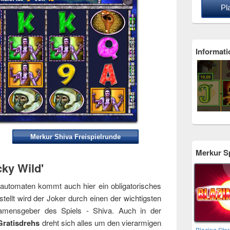
Pl
Informati
Merkur Shiva Freispielrunde
Merkur S
cky Wild'
lautomaten kommt auch hier ein obligatorisches
tellt wird der Joker durch einen der wichtigsten
mensgeber des Spiels - Shiva. Auch in der
Gratisdrehs
dreht sich alles um den vierarmigen
Blazing Star