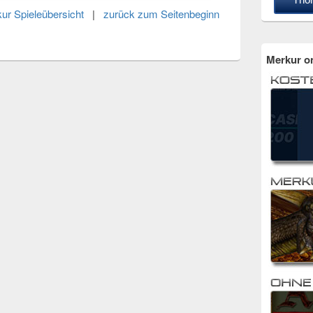
ur Spieleübersicht
|
zurück zum Seitenbeginn
Merkur on