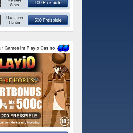
100 Freispiele
Slots
U.a. John
500 Freispiele
Hunter
ur Games im Playio Casino