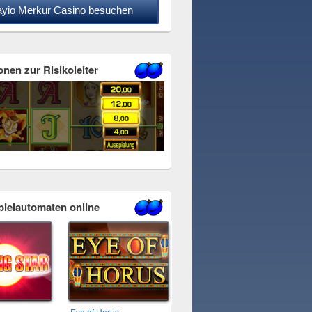
ayio Merkur Casino besuchen
onen zur Risikoleiter
pielautomaten online
Eye of Horus