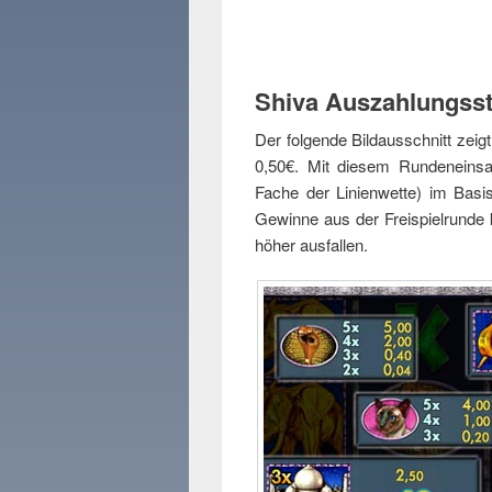
Shiva Auszahlungsst
Der folgende Bildausschnitt zeig
0,50€. Mit diesem Rundeneinsa
Fache der Linienwette) im Basis
Gewinne aus der Freispielrunde 
höher ausfallen.