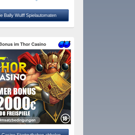
le Bally Wulff Spielautomaten
onus im Thor Casino
 Casino Startguthaben abholen