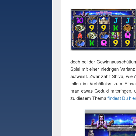
doch bei der Gewinnausschüttung
Spiel mit einer niedrigen Varia
aufweist. Zwar zahlt Shiva, wi
fallen im Verhältniss zum Eins
man etwas Geduld mitbringen, u
zu diesem Thema
findest Du hier