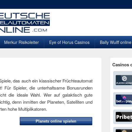
Merkur Risikoleiter
Eye of Horus Casinos
Bally Wulff online
Primärer
Casinos o
Seitenleisten
Widget-
Bereich
Spiele, das auch ein klassischer Früchteautomat
ut! Für Spieler, die unterhaltsame Bonusrunden
nicht die ideale Wahl. Wer auf galaktisch gute
ichtig, denn inmitten der Planeten, Satelliten und
en hohe Multiplikatoren.
Planets online spielen