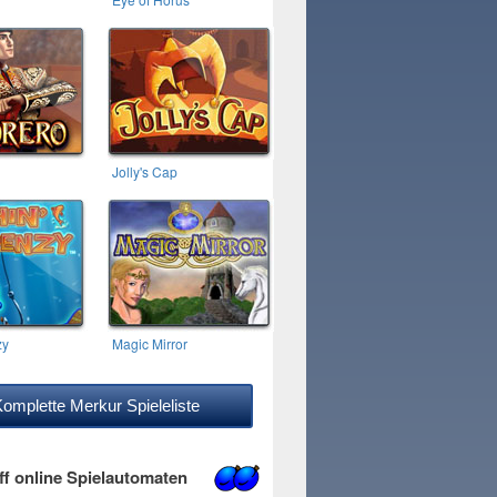
Jolly's Cap
zy
Magic Mirror
omplette Merkur Spieleliste
ff online Spielautomaten