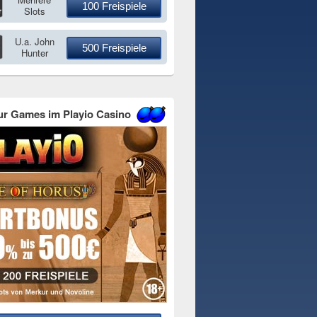
100 Freispiele
Slots
U.a. John
500 Freispiele
Hunter
ur Games im Playio Casino