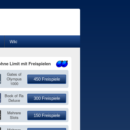
Wiki
hne Limit mit Freispielen
Gates of
Olympus
450 Freispiele
1000
Book of Ra
300 Freispiele
Deluxe
Mehrere
150 Freispiele
Slots
Mehrere