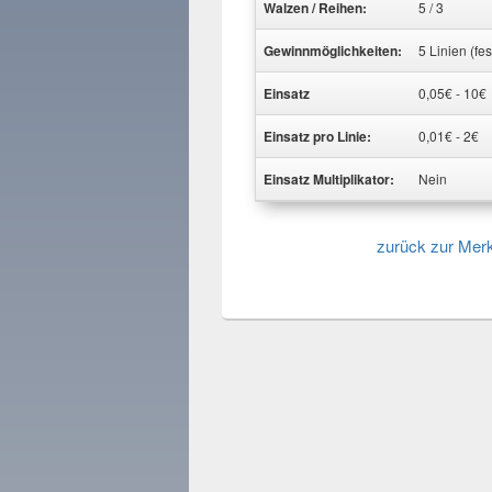
Walzen / Reihen:
5 / 3
Gewinnmöglichkeiten:
5 Linien (fes
Einsatz
0,05€ - 10€
Einsatz pro Linie:
0,01€ - 2€
Einsatz Multiplikator:
Nein
zurück zur Merk