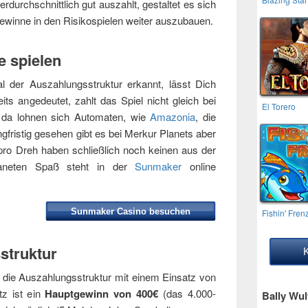
erdurchschnittlich gut auszahlt, gestaltet es sich
Gewinne in den Risikospielen weiter auszubauen.
e spielen
 der Auszahlungsstruktur erkannt, lässt Dich
its angedeutet, zahlt das Spiel nicht gleich bei
El Torero
 da lohnen sich Automaten, wie
Amazonia
, die
angfristig gesehen gibt es bei Merkur Planets aber
ro Dreh haben schließlich noch keinen aus der
laneten Spaß steht in der
Sunmaker
online
Sunmaker Casino besuchen
Fishin' Fren
struktur
K
t die Auszahlungsstruktur mit einem Einsatz von
tz ist ein
Hauptgewinn von 400€
(das 4.000-
Bally Wul