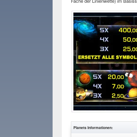
Fache der Linienwette) im Basiss
Planets Informationen: