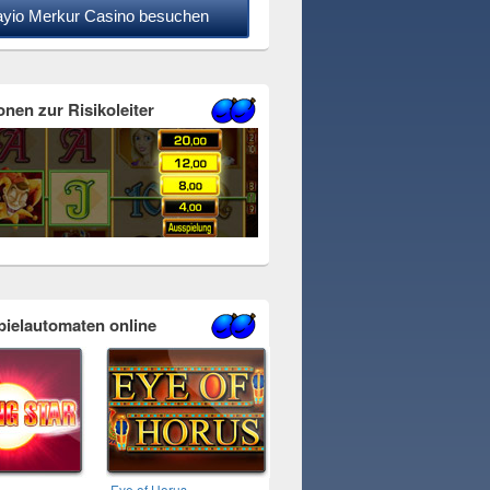
ayio Merkur Casino besuchen
onen zur Risikoleiter
pielautomaten online
Eye of Horus