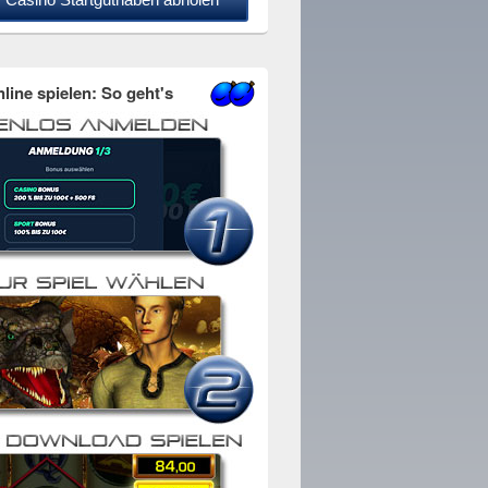
line spielen: So geht's