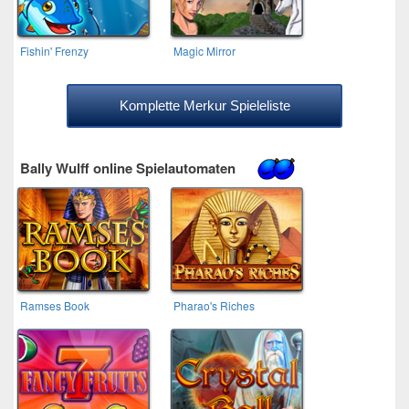
Fishin' Frenzy
Magic Mirror
Komplette Merkur Spieleliste
Bally Wulff online Spielautomaten
Ramses Book
Pharao's Riches