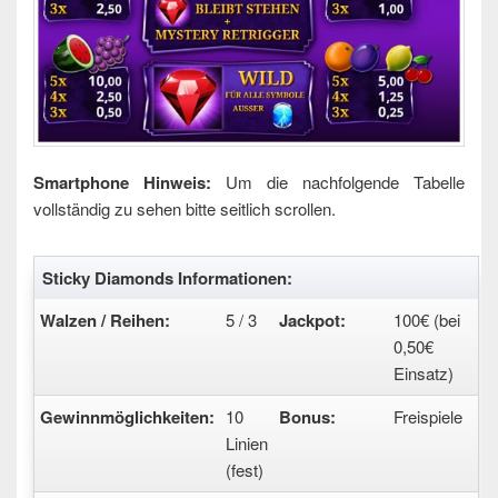
Smartphone Hinweis:
Um die nachfolgende Tabelle
vollständig zu sehen bitte seitlich scrollen.
Sticky Diamonds Informationen:
Walzen / Reihen:
5 / 3
Jackpot:
100€ (bei
0,50€
Einsatz)
Gewinnmöglichkeiten:
10
Bonus:
Freispiele
Linien
(fest)