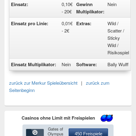
Einsatz:
0,10€
Gewinn
Nein
- 20€
Multiplikator:
Einsatz pro Linie:
0,01€
Extras:
Wild /
- 2€
Scatter /
Sticky
Wild /
Risikospiel
Einsatz Multiplikator:
Nein
Software:
Bally Wulff
zurück zur Merkur Spieleübersicht
|
zurück zum
Seitenbeginn
Primärer
Casinos ohne Limit mit Freispielen
Seitenleisten
Widget-
Gates of
Bereich
Olympus
450 Freispiele