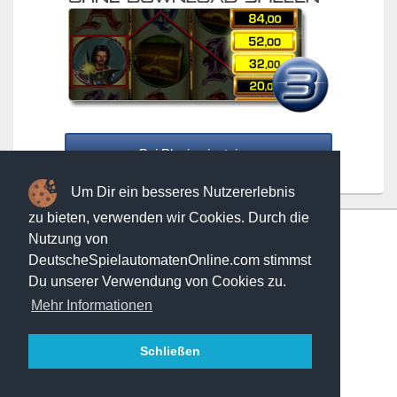
Bei Playio einsteigen
Um Dir ein besseres Nutzererlebnis
zu bieten, verwenden wir Cookies. Durch die
Copyright © 2013 - 2026
|
Nutzung von
DeutscheSpielautomatenOnline.com stimmst
DeutscheSpielautomatenOnline.com
Du unserer Verwendung von Cookies zu.
Alle Rechte vorbehalten
|
Über uns
|
Kontakt
|
Datenschutz
|
Haftungsausschluss
Mehr Informationen
Online Glücksspiele sind in einigen Ländern illegal. Es unterliegt der
Verantwortung des Spielers, sich über die aktuelle Rechtslage zu
Schließen
informieren. Nur Personen über 18 Jahre können am Glücksspiel
teilnehmen.