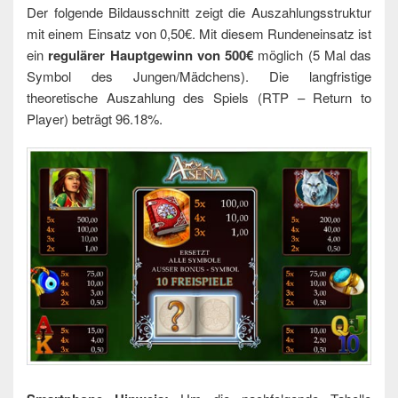
Der folgende Bildausschnitt zeigt die Auszahlungsstruktur
mit einem Einsatz von 0,50€. Mit diesem Rundeneinsatz ist
ein
regulärer Hauptgewinn von 500€
möglich (5 Mal das
Symbol des Jungen/Mädchens). Die langfristige
theoretische Auszahlung des Spiels (RTP – Return to
Player) beträgt 96.18%.