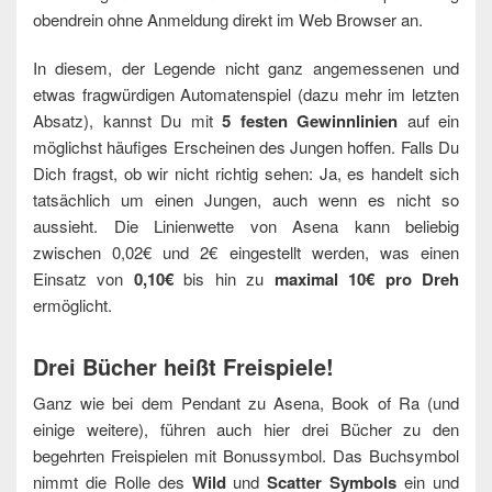
obendrein ohne Anmeldung direkt im Web Browser an.
In diesem, der Legende nicht ganz angemessenen und
etwas fragwürdigen Automatenspiel (dazu mehr im letzten
Absatz), kannst Du mit
5 festen Gewinnlinien
auf ein
möglichst häufiges Erscheinen des Jungen hoffen. Falls Du
Dich fragst, ob wir nicht richtig sehen: Ja, es handelt sich
tatsächlich um einen Jungen, auch wenn es nicht so
aussieht. Die Linienwette von Asena kann beliebig
zwischen 0,02€ und 2€ eingestellt werden, was einen
Einsatz von
0,10€
bis hin zu
maximal 10€ pro Dreh
ermöglicht.
Drei Bücher heißt Freispiele!
Ganz wie bei dem Pendant zu Asena, Book of Ra (und
einige weitere), führen auch hier drei Bücher zu den
begehrten Freispielen mit Bonussymbol. Das Buchsymbol
nimmt die Rolle des
Wild
und
Scatter Symbols
ein und