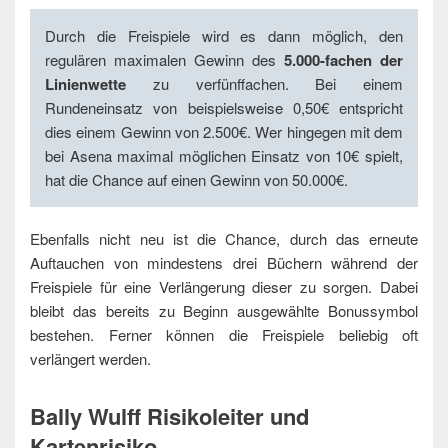
Durch die Freispiele wird es dann möglich, den
regulären maximalen Gewinn des
5.000-fachen der
Linienwette
zu verfünffachen. Bei einem
Rundeneinsatz von beispielsweise 0,50€ entspricht
dies einem Gewinn von 2.500€. Wer hingegen mit dem
bei Asena maximal möglichen Einsatz von 10€ spielt,
hat die Chance auf einen Gewinn von 50.000€.
Ebenfalls nicht neu ist die Chance, durch das erneute
Auftauchen von mindestens drei Büchern während der
Freispiele für eine Verlängerung dieser zu sorgen. Dabei
bleibt das bereits zu Beginn ausgewählte Bonussymbol
bestehen. Ferner können die Freispiele beliebig oft
verlängert werden.
Bally Wulff Risikoleiter und
Kartenrisiko