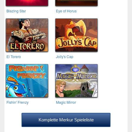
Blazing Star
Eye of Horus
El Torero
Jolly's Cap
Fishin' Frenzy
Magic Mirror
Komplette Merkur Spieleliste