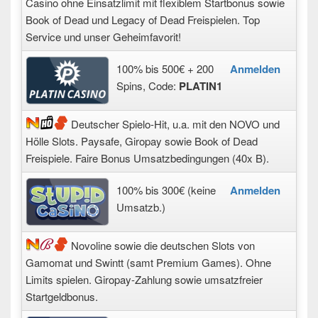
Casino ohne Einsatzlimit mit flexiblem Startbonus sowie
Book of Dead und Legacy of Dead Freispielen. Top
Service und unser Geheimfavorit!
100% bis 500€ + 200
Anmelden
Spins, Code:
PLATIN1
Deutscher Spielo-Hit, u.a. mit den NOVO und
Hölle Slots. Paysafe, Giropay sowie Book of Dead
Freispiele. Faire Bonus Umsatzbedingungen (40x B).
100% bis 300€ (keine
Anmelden
Umsatzb.)
Novoline sowie die deutschen Slots von
Gamomat und Swintt (samt Premium Games). Ohne
Limits spielen. Giropay-Zahlung sowie umsatzfreier
Startgeldbonus.