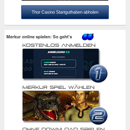
Thor Casino Startguthaben abholen
Merkur online spielen: So geht's