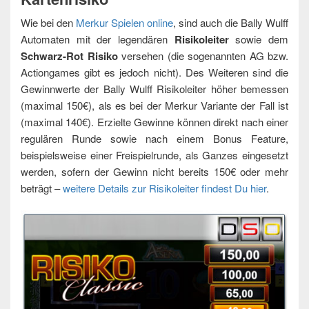
Wie bei den
Merkur Spielen online
, sind auch die Bally Wulff
Automaten mit der legendären
Risikoleiter
sowie dem
Schwarz-Rot Risiko
versehen (die sogenannten AG bzw.
Actiongames gibt es jedoch nicht). Des Weiteren sind die
Gewinnwerte der Bally Wulff Risikoleiter höher bemessen
(maximal 150€), als es bei der Merkur Variante der Fall ist
(maximal 140€). Erzielte Gewinne können direkt nach einer
regulären Runde sowie nach einem Bonus Feature,
beispielsweise einer Freispielrunde, als Ganzes eingesetzt
werden, sofern der Gewinn nicht bereits 150€ oder mehr
beträgt –
weitere Details zur Risikoleiter findest Du hier
.